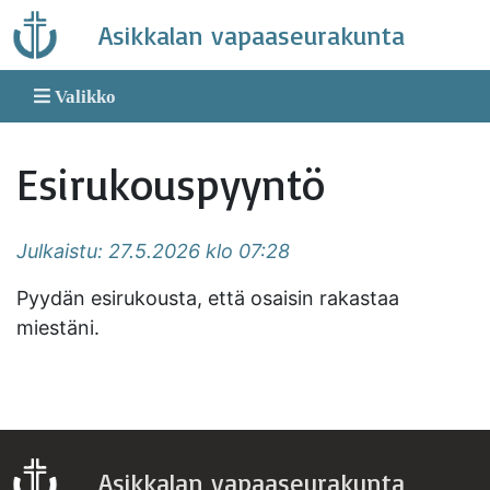
Skip
Asikkalan vapaaseurakunta
to
content
Valikko
Esirukouspyyntö
Julkaistu: 27.5.2026 klo 07:28
Pyydän esirukousta, että osaisin rakastaa
miestäni.
Asikkalan vapaaseurakunta