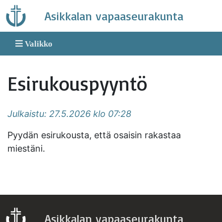
Skip
Asikkalan vapaaseurakunta
to
content
Valikko
Esirukouspyyntö
Julkaistu: 27.5.2026 klo 07:28
Pyydän esirukousta, että osaisin rakastaa
miestäni.
Asikkalan vapaaseurakunta