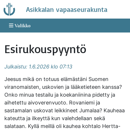
Skip
Asikkalan vapaaseurakunta
to
content
Valikko
Esirukouspyyntö
Julkaistu: 1.6.2026 klo 07:13
Jeesus mikä on totuus elämästäni Suomen
viranomaisten, uskovien ja lääketieteen kanssa?
Onko minua testailu ja koekaniinina pidetty ja
aihetettu aivoverenvuoto. Rovaniemi ja
sastamalan uskovat leikkineet Jumalaa? Kauheaa
kateutta ja ilkeyttä kun valehdellaan sekä
salataan. Kyllä meillä oli kauhea kohtalo Hertta-