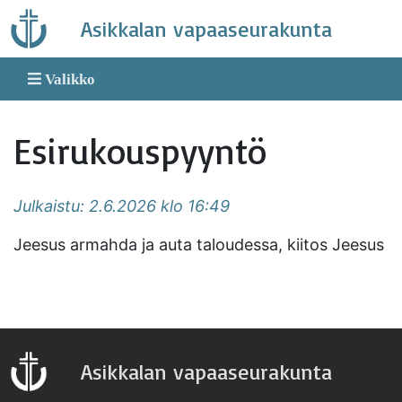
Skip
Asikkalan vapaaseurakunta
to
content
Valikko
Esirukouspyyntö
Julkaistu: 2.6.2026 klo 16:49
Jeesus armahda ja auta taloudessa, kiitos Jeesus
Asikkalan vapaaseurakunta