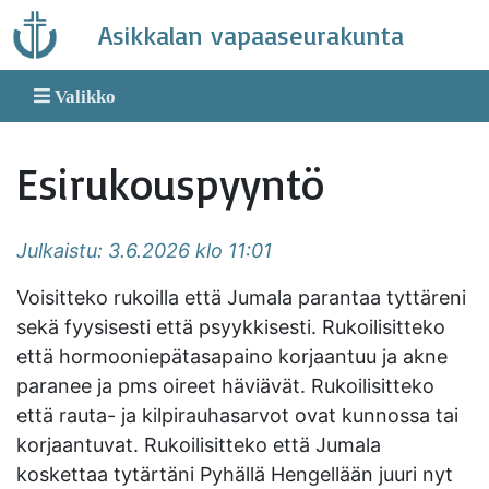
Skip
Asikkalan vapaaseurakunta
to
content
Valikko
Esirukouspyyntö
Julkaistu: 3.6.2026 klo 11:01
Voisitteko rukoilla että Jumala parantaa tyttäreni
sekä fyysisesti että psyykkisesti. Rukoilisitteko
että hormooniepätasapaino korjaantuu ja akne
paranee ja pms oireet häviävät. Rukoilisitteko
että rauta- ja kilpirauhasarvot ovat kunnossa tai
korjaantuvat. Rukoilisitteko että Jumala
koskettaa tytärtäni Pyhällä Hengellään juuri nyt