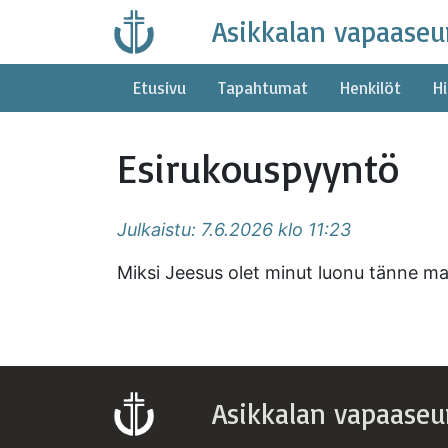
Skip
Asikkalan vapaaseu
to
content
Etusivu
Tapahtumat
Henkilöt
Hi
Esirukouspyyntö
Julkaistu: 7.6.2026 klo 11:23
Miksi Jeesus olet minut luonu tänne m
Asikkalan vapaaseu