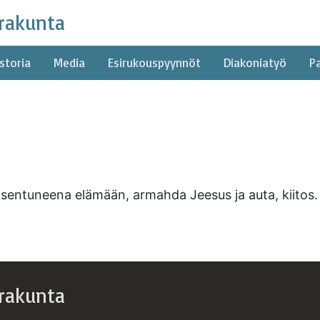
rakunta
storia
Media
Esirukouspyynnöt
Diakoniatyö
P
asentuneena elämään, armahda Jeesus ja auta, kiitos.
rakunta