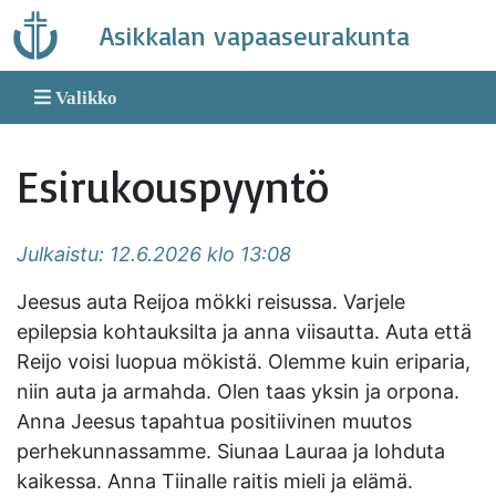
Skip
Asikkalan vapaaseurakunta
to
content
Valikko
Esirukouspyyntö
Julkaistu: 12.6.2026 klo 13:08
Jeesus auta Reijoa mökki reisussa. Varjele
epilepsia kohtauksilta ja anna viisautta. Auta että
Reijo voisi luopua mökistä. Olemme kuin eriparia,
niin auta ja armahda. Olen taas yksin ja orpona.
Anna Jeesus tapahtua positiivinen muutos
perhekunnassamme. Siunaa Lauraa ja lohduta
kaikessa. Anna Tiinalle raitis mieli ja elämä.