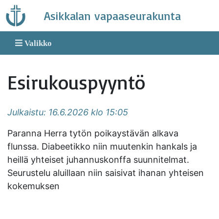
Skip
Asikkalan vapaaseurakunta
to
content
Valikko
Esirukouspyyntö
Julkaistu: 16.6.2026 klo 15:05
Paranna Herra tytön poikaystävän alkava
flunssa. Diabeetikko niin muutenkin hankals ja
heillä yhteiset juhannuskonffa suunnitelmat.
Seurustelu aluillaan niin saisivat ihanan yhteisen
kokemuksen