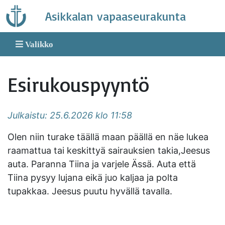
Skip
Asikkalan vapaaseurakunta
to
content
Valikko
Esirukouspyyntö
Julkaistu: 25.6.2026 klo 11:58
Olen niin turake täällä maan päällä en näe lukea
raamattua tai keskittyä sairauksien takia,Jeesus
auta. Paranna Tiina ja varjele Ässä. Auta että
Tiina pysyy lujana eikä juo kaljaa ja polta
tupakkaa. Jeesus puutu hyvällä tavalla.