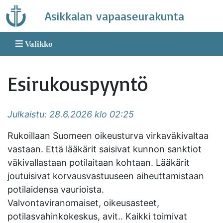
Skip
Asikkalan vapaaseurakunta
to
content
Valikko
Esirukouspyyntö
Julkaistu: 28.6.2026 klo 02:25
Rukoillaan Suomeen oikeusturva virkaväkivaltaa
vastaan. Että lääkärit saisivat kunnon sanktiot
väkivallastaan potilaitaan kohtaan. Lääkärit
joutuisivat korvausvastuuseen aiheuttamistaan
potilaidensa vaurioista.
Valvontaviranomaiset, oikeusasteet,
potilasvahinkokeskus, avit.. Kaikki toimivat