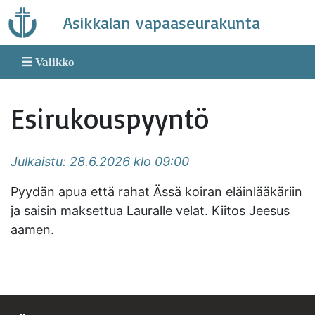
Skip
Asikkalan vapaaseurakunta
to
content
Valikko
Esirukouspyyntö
Julkaistu: 28.6.2026 klo 09:00
Pyydän apua että rahat Ässä koiran eläinlääkäriin
ja saisin maksettua Lauralle velat. Kiitos Jeesus
aamen.