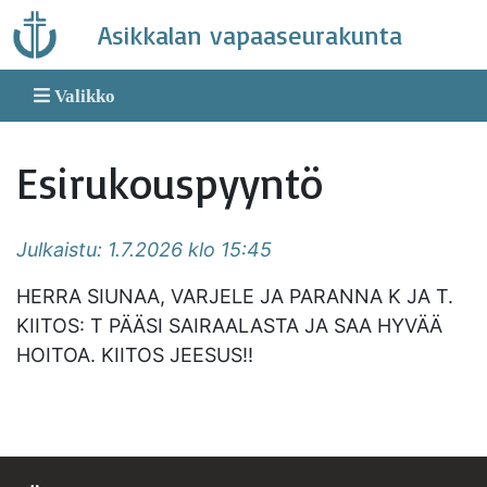
Skip
Asikkalan vapaaseurakunta
to
content
Valikko
Esirukouspyyntö
Julkaistu: 1.7.2026 klo 15:45
HERRA SIUNAA, VARJELE JA PARANNA K JA T.
KIITOS: T PÄÄSI SAIRAALASTA JA SAA HYVÄÄ
HOITOA. KIITOS JEESUS!!