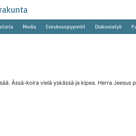
rakunta
storia
Media
Esirukouspyynnöt
Diakoniatyö
P
ssää. Ässä-koira vielä yskässä ja kipea. Herra Jeesu
rakunta