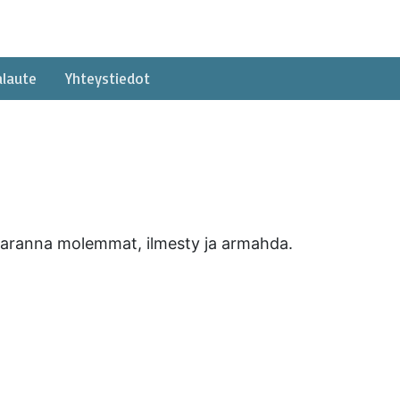
alaute
Yhteystiedot
s paranna molemmat, ilmesty ja armahda.