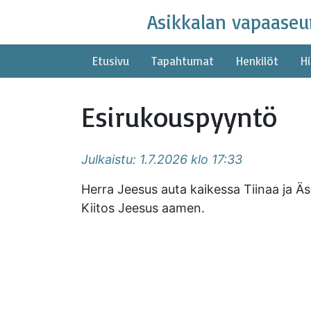
Skip
Asikkalan vapaaseu
to
content
Etusivu
Tapahtumat
Henkilöt
Hi
Esirukouspyyntö
Julkaistu: 1.7.2026 klo 17:33
Herra Jeesus auta kaikessa Tiinaa ja Ä
Kiitos Jeesus aamen.
Asikkalan vapaaseu