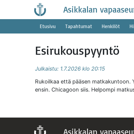
Skip
Asikkalan vapaaseu
to
content
Etusivu
Tapahtumat
Henkilöt
Hi
Esirukouspyyntö
Julkaistu: 1.7.2026 klo 20:15
Rukoilkaa että pääsen matkakuntoon. Ys
ensin. Chicagoon siis. Helpompi matkust
Asikkalan vapaaseu