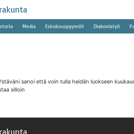
rakunta
storia
Media
Esirukouspyynnöt
Diakoniatyö
P
täväni sanoi että voin tulla heidän luokseen kuukaud
aa silloin
rakunta