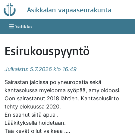
Skip
Asikkalan vapaaseurakunta
to
content
Valikko
Esirukouspyyntö
Julkaistu: 5.7.2026 klo 16:49
Sairastan jaloissa polyneuropatia sekä
kantasolussa myelooma syöpää, amyloidoosi.
Oon sairastanut 2018 lähtien. Kantasolusiirto
tehty elokuussa 2020.
En saanut siitä apua .
Lääkityksellä hoidetaan.
Tää kevät ollut vaikeaa ….