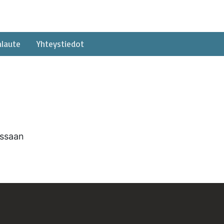
alaute
Yhteystiedot
sissaan