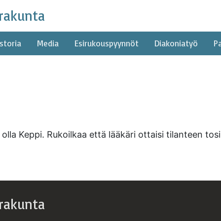
rakunta
storia
Media
Esirukouspyynnöt
Diakoniatyö
P
 olla Keppi. Rukoilkaa että lääkäri ottaisi tilanteen to
rakunta