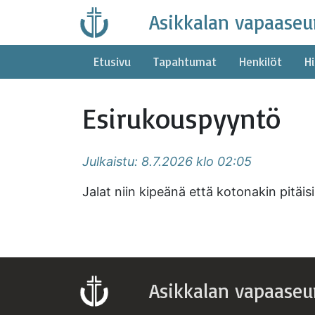
Skip
Asikkalan vapaaseu
to
content
Etusivu
Tapahtumat
Henkilöt
Hi
Esirukouspyyntö
Julkaistu: 8.7.2026 klo 02:05
Jalat niin kipeänä että kotonakin pitäisi
Asikkalan vapaaseu