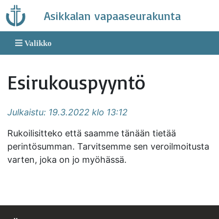
Skip
Asikkalan vapaaseurakunta
to
content
Valikko
Esirukouspyyntö
Julkaistu: 19.3.2022 klo 13:12
Rukoilisitteko että saamme tänään tietää
perintösumman. Tarvitsemme sen veroilmoitusta
varten, joka on jo myöhässä.