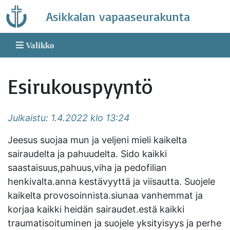
Skip
Asikkalan vapaaseurakunta
to
content
Valikko
Esirukouspyyntö
Julkaistu: 1.4.2022 klo 13:24
Jeesus suojaa mun ja veljeni mieli kaikelta
sairaudelta ja pahuudelta. Sido kaikki
saastaisuus,pahuus,viha ja pedofilian
henkivalta.anna kestävyyttä ja viisautta. Suojele
kaikelta provosoinnista.siunaa vanhemmat ja
korjaa kaikki heidän sairaudet.estä kaikki
traumatisoituminen ja suojele yksityisyys ja perhe