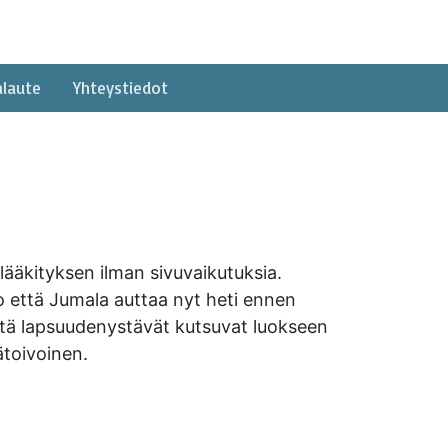
alaute
Yhteystiedot
 lääkityksen ilman sivuvaikutuksia.
o että Jumala auttaa nyt heti ennen
ttä lapsuudenystävät kutsuvat luokseen
ätoivoinen.