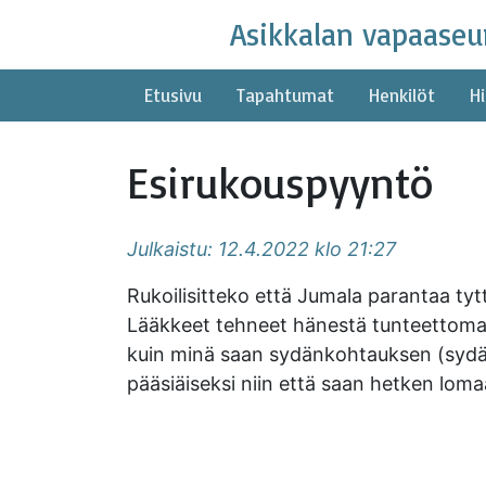
Skip
Asikkalan vapaaseu
to
content
Etusivu
Tapahtumat
Henkilöt
Hi
Esirukouspyyntö
Julkaistu: 12.4.2022 klo 21:27
Rukoilisitteko että Jumala parantaa tyt
Lääkkeet tehneet hänestä tunteettoman 
kuin minä saan sydänkohtauksen (sydän 
pääsiäiseksi niin että saan hetken lomaa