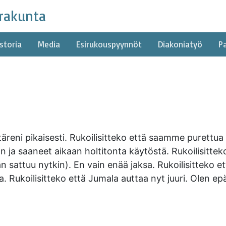
rakunta
storia
Media
Esirukouspyynnöt
Diakoniatyö
P
täreni pikaisesti. Rukoilisitteko että saamme purettua
ja saaneet aikaan holtitonta käytöstä. Rukoilisittek
sattuu nytkin). En vain enää jaksa. Rukoilisitteko e
. Rukoilisitteko että Jumala auttaa nyt juuri. Olen ep