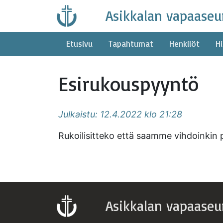
Skip
Asikkalan vapaaseu
to
content
Etusivu
Tapahtumat
Henkilöt
Hi
Esirukouspyyntö
Julkaistu: 12.4.2022 klo 21:28
Rukoilisitteko että saamme vihdoinkin 
Asikkalan vapaaseu