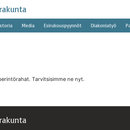
rakunta
storia
Media
Esirukouspyynnöt
Diakoniatyö
P
perintörahat. Tarvitsisimme ne nyt.
rakunta