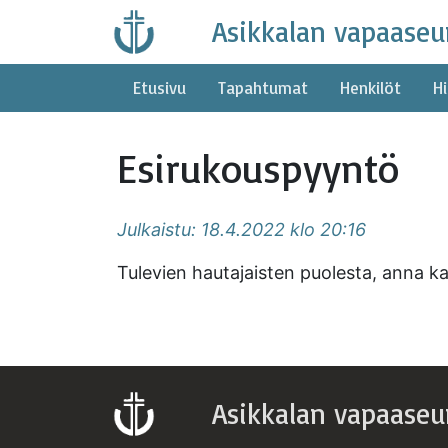
Skip
Asikkalan vapaaseu
to
content
Etusivu
Tapahtumat
Henkilöt
Hi
Esirukouspyyntö
Julkaistu: 18.4.2022 klo 20:16
Tulevien hautajaisten puolesta, anna ka
Asikkalan vapaaseu