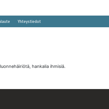
alaute
Yhteystiedot
uonnehäiriötä, hankalia ihmisiä.