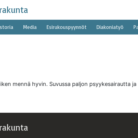
rakunta
storia
Media
Esirukouspyynnöt
Diakoniatyö
P
iken mennä hyvin. Suvussa paljon psyykesairautta ja l
rakunta