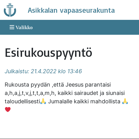
Skip
Asikkalan vapaaseurakunta
to
content
Valikko
Esirukouspyyntö
Julkaistu: 21.4.2022 klo 13:46
Rukousta pyydän ,että Jeesus parantaisi
a,h,a,j,t,v,j,t,t,a,m,h, kaikki sairaudet ja siunaisi
taloudellisesti
Jumalalle kaikki mahdollista