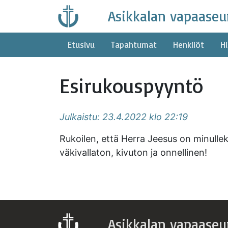
Skip
Asikkalan vapaaseu
to
content
Etusivu
Tapahtumat
Henkilöt
Hi
Esirukouspyyntö
Julkaistu: 23.4.2022 klo 22:19
Rukoilen, että Herra Jeesus on minulleki
väkivallaton, kivuton ja onnellinen!
Asikkalan vapaaseu