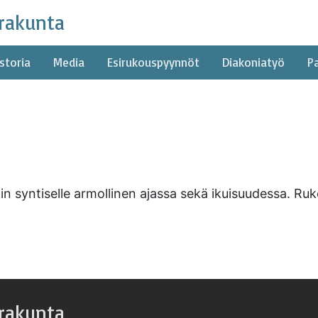
rakunta
storia
Media
Esirukouspyynnöt
Diakoniatyö
P
n syntiselle armollinen ajassa sekä ikuisuudessa. Ruko
rakunta