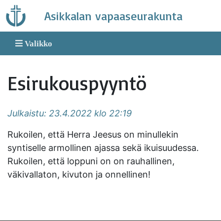
Skip
Asikkalan vapaaseurakunta
to
content
Valikko
Esirukouspyyntö
Julkaistu: 23.4.2022 klo 22:19
Rukoilen, että Herra Jeesus on minullekin
syntiselle armollinen ajassa sekä ikuisuudessa.
Rukoilen, että loppuni on on rauhallinen,
väkivallaton, kivuton ja onnellinen!