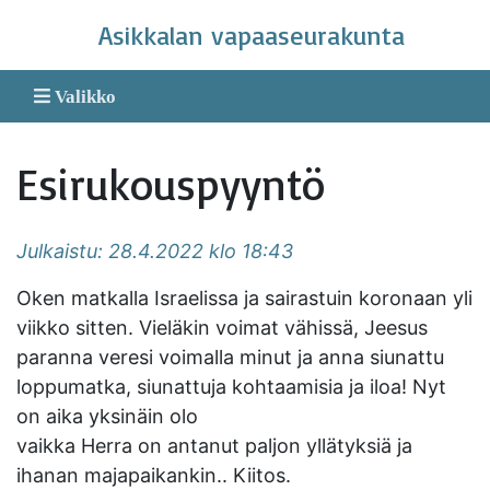
Skip
Asikkalan vapaaseurakunta
to
content
Valikko
Esirukouspyyntö
Julkaistu: 28.4.2022 klo 18:43
Oken matkalla Israelissa ja sairastuin koronaan yli
viikko sitten. Vieläkin voimat vähissä, Jeesus
paranna veresi voimalla minut ja anna siunattu
loppumatka, siunattuja kohtaamisia ja iloa! Nyt
on aika yksinäin olo
vaikka Herra on antanut paljon yllätyksiä ja
ihanan majapaikankin.. Kiitos.