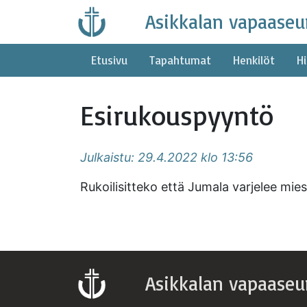
Skip
Asikkalan vapaaseu
to
content
Etusivu
Tapahtumat
Henkilöt
Hi
Esirukouspyyntö
Julkaistu: 29.4.2022 klo 13:56
Rukoilisitteko että Jumala varjelee miestä
Asikkalan vapaaseu