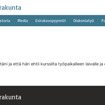
rakunta
storia
Media
Esirukouspyynnöt
Diakoniatyö
P
ni ja että hän ehtii kurssilta työpaikalleen laivalle ja 
rakunta