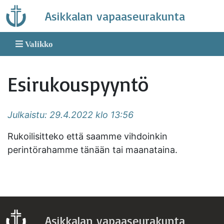
Skip
Asikkalan vapaaseurakunta
to
content
Valikko
Esirukouspyyntö
Julkaistu: 29.4.2022 klo 13:56
Rukoilisitteko että saamme vihdoinkin
perintörahamme tänään tai maanataina.
Asikkalan vapaaseurakunta