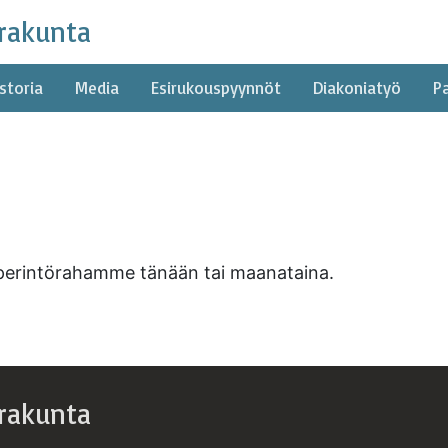
rakunta
storia
Media
Esirukouspyynnöt
Diakoniatyö
P
 perintörahamme tänään tai maanataina.
rakunta