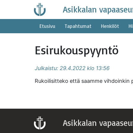
Skip
Asikkalan vapaaseu
to
content
Etusivu
Tapahtumat
Henkilöt
Hi
Esirukouspyyntö
Julkaistu: 29.4.2022 klo 13:56
Rukoilisitteko että saamme vihdoinkin
Asikkalan vapaaseu