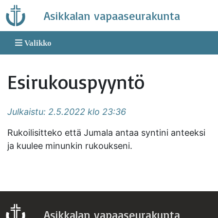
Skip
Asikkalan vapaaseurakunta
to
content
Valikko
Esirukouspyyntö
Julkaistu: 2.5.2022 klo 23:36
Rukoilisitteko että Jumala antaa syntini anteeksi
ja kuulee minunkin rukoukseni.
Asikkalan vapaaseurakunta