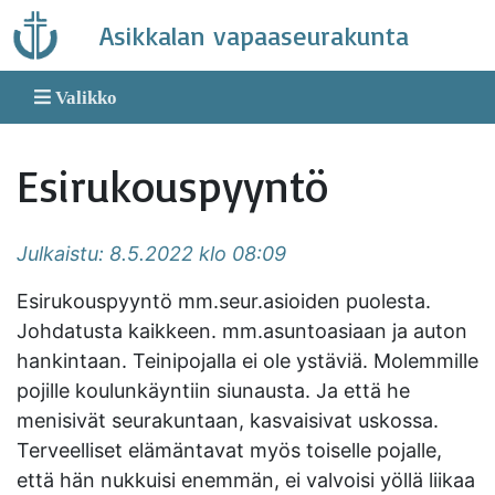
Skip
Asikkalan vapaaseurakunta
to
content
Valikko
Esirukouspyyntö
Julkaistu: 8.5.2022 klo 08:09
Esirukouspyyntö mm.seur.asioiden puolesta.
Johdatusta kaikkeen. mm.asuntoasiaan ja auton
hankintaan. Teinipojalla ei ole ystäviä. Molemmille
pojille koulunkäyntiin siunausta. Ja että he
menisivät seurakuntaan, kasvaisivat uskossa.
Terveelliset elämäntavat myös toiselle pojalle,
että hän nukkuisi enemmän, ei valvoisi yöllä liikaa