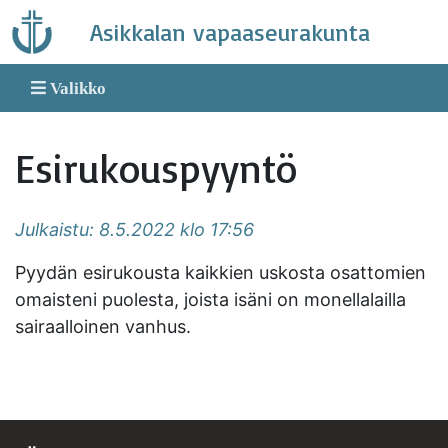
Skip
Asikkalan vapaaseurakunta
to
content
Valikko
Esirukouspyyntö
Julkaistu: 8.5.2022 klo 17:56
Pyydän esirukousta kaikkien uskosta osattomien
omaisteni puolesta, joista isäni on monellalailla
sairaalloinen vanhus.