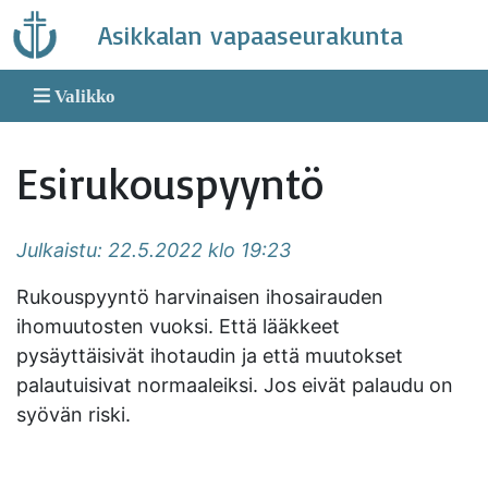
Skip
Asikkalan vapaaseurakunta
to
content
Valikko
Esirukouspyyntö
Julkaistu: 22.5.2022 klo 19:23
Rukouspyyntö harvinaisen ihosairauden
ihomuutosten vuoksi. Että lääkkeet
pysäyttäisivät ihotaudin ja että muutokset
palautuisivat normaaleiksi. Jos eivät palaudu on
syövän riski.