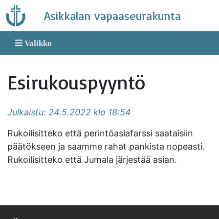
Skip
Asikkalan vapaaseurakunta
to
content
Valikko
Esirukouspyyntö
Julkaistu: 24.5.2022 klo 18:54
Rukoilisitteko että perintöasiafarssi saataisiin
päätökseen ja saamme rahat pankista nopeasti.
Rukoilisitteko että Jumala järjestää asian.