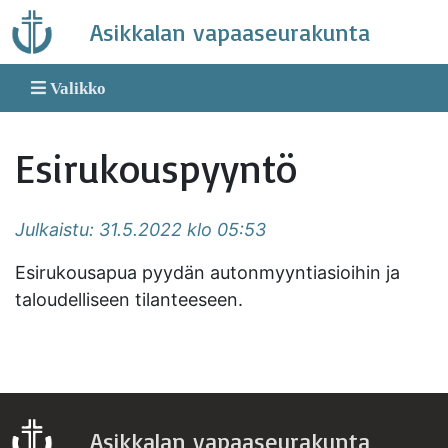
Skip
Asikkalan vapaaseurakunta
to
content
Valikko
Esirukouspyyntö
Julkaistu: 31.5.2022 klo 05:53
Esirukousapua pyydän autonmyyntiasioihin ja
taloudelliseen tilanteeseen.
Asikkalan vapaaseurakunta