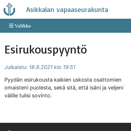
Skip
Asikkalan vapaaseurakunta
to
content
Valikko
Esirukouspyyntö
Julkaistu: 18.8.2021 klo 19:51
Pyydän esirukousta kaikien uskosta osattomien
omaisteni puolesta, sekä sitä, että isäni ja veljeni
välille tulisi sovinto.