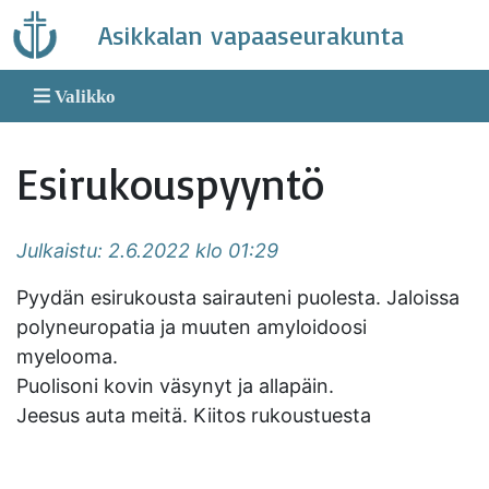
Skip
Asikkalan vapaaseurakunta
to
content
Valikko
Esirukouspyyntö
Julkaistu: 2.6.2022 klo 01:29
Pyydän esirukousta sairauteni puolesta. Jaloissa
polyneuropatia ja muuten amyloidoosi
myelooma.
Puolisoni kovin väsynyt ja allapäin.
Jeesus auta meitä. Kiitos rukoustuesta