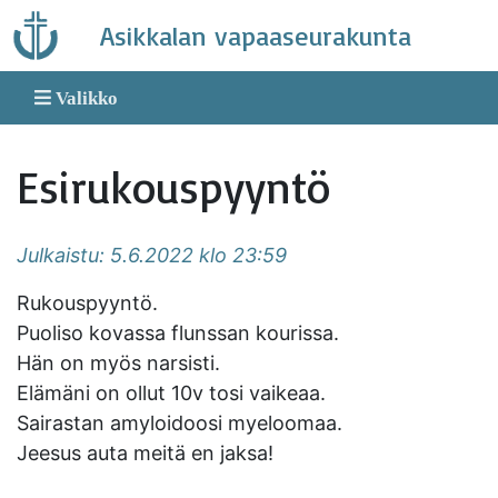
Skip
Asikkalan vapaaseurakunta
to
content
Valikko
Esirukouspyyntö
Julkaistu: 5.6.2022 klo 23:59
Rukouspyyntö.
Puoliso kovassa flunssan kourissa.
Hän on myös narsisti.
Elämäni on ollut 10v tosi vaikeaa.
Sairastan amyloidoosi myeloomaa.
Jeesus auta meitä en jaksa!