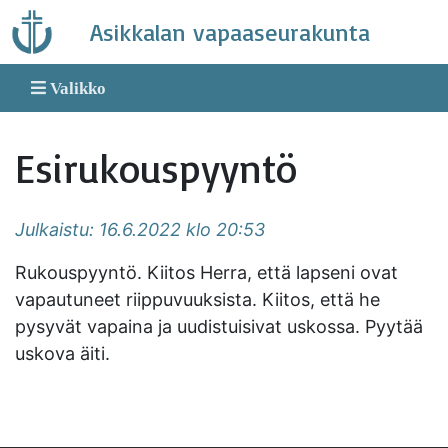
Skip
Asikkalan vapaaseurakunta
to
content
Valikko
Esirukouspyyntö
Julkaistu: 16.6.2022 klo 20:53
Rukouspyyntö. Kiitos Herra, että lapseni ovat
vapautuneet riippuvuuksista. Kiitos, että he
pysyvät vapaina ja uudistuisivat uskossa. Pyytää
uskova äiti.