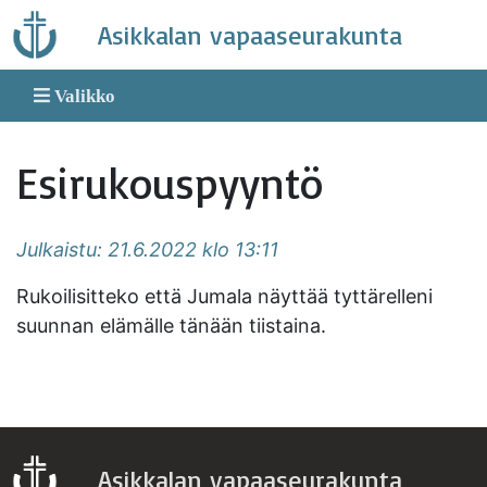
Skip
Asikkalan vapaaseurakunta
to
content
Valikko
Esirukouspyyntö
Julkaistu: 21.6.2022 klo 13:11
Rukoilisitteko että Jumala näyttää tyttärelleni
suunnan elämälle tänään tiistaina.
Asikkalan vapaaseurakunta