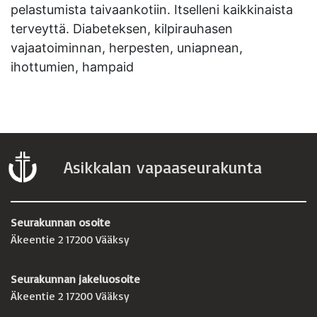
pelastumista taivaankotiin. Itselleni kaikkinaista
terveyttä. Diabeteksen, kilpirauhasen
vajaatoiminnan, herpesten, uniapnean,
ihottumien, hampaid
Asikkalan vapaaseurakunta
Seurakunnan osoite
Äkeentie 2 17200 Vääksy
Seurakunnan jakeluosoite
Äkeentie 2 17200 Vääksy