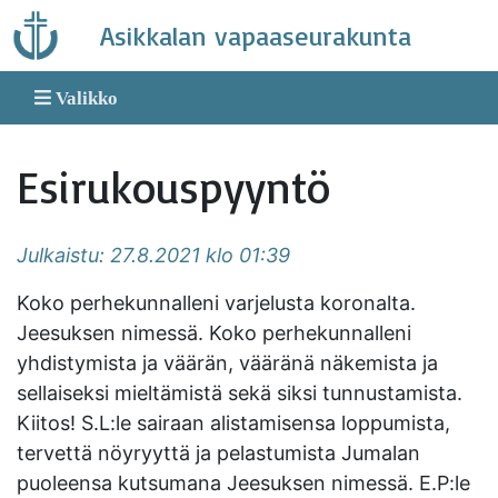
Skip
Asikkalan vapaaseurakunta
to
content
Valikko
Esirukouspyyntö
Julkaistu: 27.8.2021 klo 01:39
Koko perhekunnalleni varjelusta koronalta.
Jeesuksen nimessä. Koko perhekunnalleni
yhdistymista ja väärän, vääränä näkemista ja
sellaiseksi mieltämistä sekä siksi tunnustamista.
Kiitos! S.L:le sairaan alistamisensa loppumista,
tervettä nöyryyttä ja pelastumista Jumalan
puoleensa kutsumana Jeesuksen nimessä. E.P:le