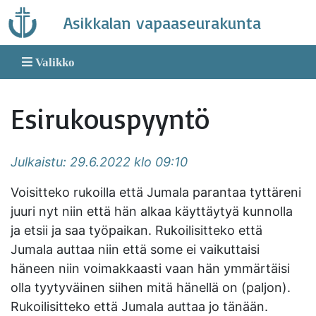
Skip
Asikkalan vapaaseurakunta
to
content
Valikko
Esirukouspyyntö
Julkaistu: 29.6.2022 klo 09:10
Voisitteko rukoilla että Jumala parantaa tyttäreni
juuri nyt niin että hän alkaa käyttäytyä kunnolla
ja etsii ja saa työpaikan. Rukoilisitteko että
Jumala auttaa niin että some ei vaikuttaisi
häneen niin voimakkaasti vaan hän ymmärtäisi
olla tyytyväinen siihen mitä hänellä on (paljon).
Rukoilisitteko että Jumala auttaa jo tänään.