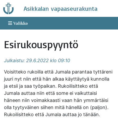
Skip
Asikkalan vapaaseurakunta
to
content
Valikko
Esirukouspyyntö
Julkaistu: 29.6.2022 klo 09:10
Voisitteko rukoilla että Jumala parantaa tyttäreni
juuri nyt niin että hän alkaa käyttäytyä kunnolla
ja etsii ja saa työpaikan. Rukoilisitteko että
Jumala auttaa niin että some ei vaikuttaisi
häneen niin voimakkaasti vaan hän ymmärtäisi
olla tyytyväinen siihen mitä hänellä on (paljon).
Rukoilisitteko että Jumala auttaa jo tänään.