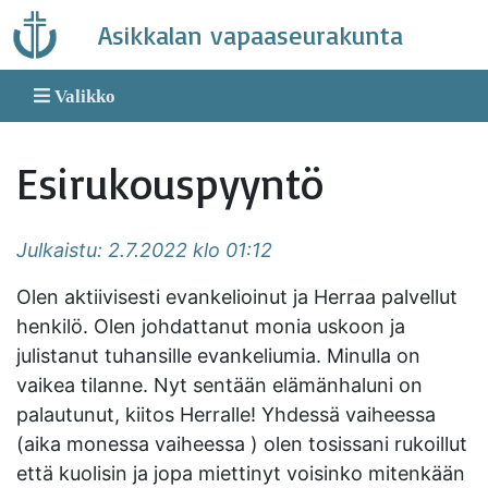
Skip
Asikkalan vapaaseurakunta
to
content
Valikko
Esirukouspyyntö
Julkaistu: 2.7.2022 klo 01:12
Olen aktiivisesti evankelioinut ja Herraa palvellut
henkilö. Olen johdattanut monia uskoon ja
julistanut tuhansille evankeliumia. Minulla on
vaikea tilanne. Nyt sentään elämänhaluni on
palautunut, kiitos Herralle! Yhdessä vaiheessa
(aika monessa vaiheessa ) olen tosissani rukoillut
että kuolisin ja jopa miettinyt voisinko mitenkään