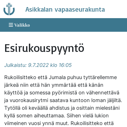
Skip
Asikkalan vapaaseurakunta
to
content
Valikko
Esirukouspyyntö
Julkaistu: 9.7.2022 klo 16:05
Rukoilisitteko että Jumala puhuu tyttärellemme
järkeä niin että hän ymmärtää että känän
käyttöä ja somessa pyörimistä on vähennettävä
ja vuorokausirytmi saatava kuntoon loman jäljiltä.
Tytöllä oli keväällä ahdistus ja osittain mielestäni
kyllä somen aiheuttamaa. Siihen vielä lukion
viimeinen vuosi ynnä muut. Rukoilisitteko että