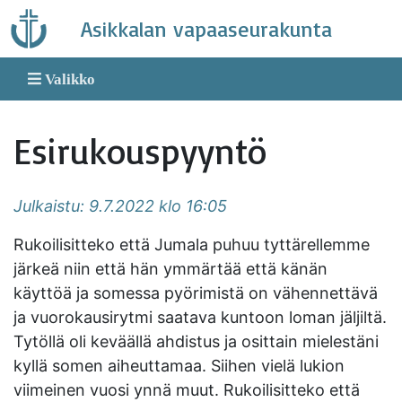
Skip
Asikkalan vapaaseurakunta
to
content
Valikko
Esirukouspyyntö
Julkaistu: 9.7.2022 klo 16:05
Rukoilisitteko että Jumala puhuu tyttärellemme
järkeä niin että hän ymmärtää että känän
käyttöä ja somessa pyörimistä on vähennettävä
ja vuorokausirytmi saatava kuntoon loman jäljiltä.
Tytöllä oli keväällä ahdistus ja osittain mielestäni
kyllä somen aiheuttamaa. Siihen vielä lukion
viimeinen vuosi ynnä muut. Rukoilisitteko että