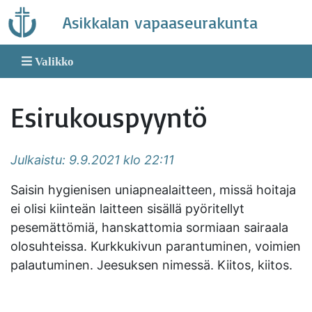
Skip
Asikkalan vapaaseurakunta
to
content
Valikko
Esirukouspyyntö
Julkaistu: 9.9.2021 klo 22:11
Saisin hygienisen uniapnealaitteen, missä hoitaja
ei olisi kiinteän laitteen sisällä pyöritellyt
pesemättömiä, hanskattomia sormiaan sairaala
olosuhteissa. Kurkkukivun parantuminen, voimien
palautuminen. Jeesuksen nimessä. Kiitos, kiitos.