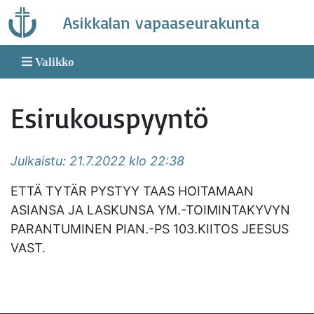
Skip
Asikkalan vapaaseurakunta
to
content
Valikko
Esirukouspyyntö
Julkaistu: 21.7.2022 klo 22:38
ETTÄ TYTÄR PYSTYY TAAS HOITAMAAN
ASIANSA JA LASKUNSA YM.-TOIMINTAKYVYN
PARANTUMINEN PIAN.-PS 103.KIITOS JEESUS
VAST.