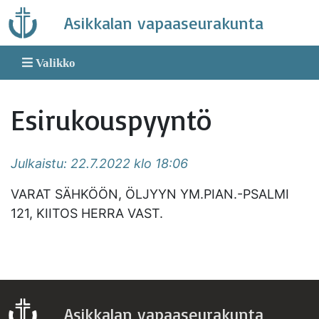
Skip
Asikkalan vapaaseurakunta
to
content
Valikko
Esirukouspyyntö
Julkaistu: 22.7.2022 klo 18:06
VARAT SÄHKÖÖN, ÖLJYYN YM.PIAN.-PSALMI
121, KIITOS HERRA VAST.
Asikkalan vapaaseurakunta