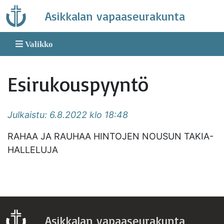
Skip
Asikkalan vapaaseurakunta
to
content
Valikko
Esirukouspyyntö
Julkaistu: 6.8.2022 klo 18:48
RAHAA JA RAUHAA HINTOJEN NOUSUN TAKIA-
HALLELUJA
Asikkalan vapaaseurakunta