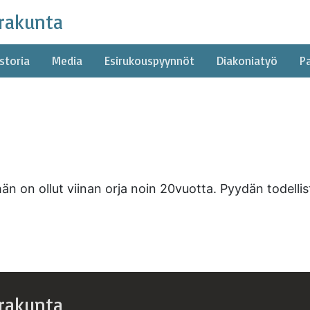
rakunta
storia
Media
Esirukouspyynnöt
Diakoniatyö
P
än on ollut viinan orja noin 20vuotta. Pyydän todelli
rakunta