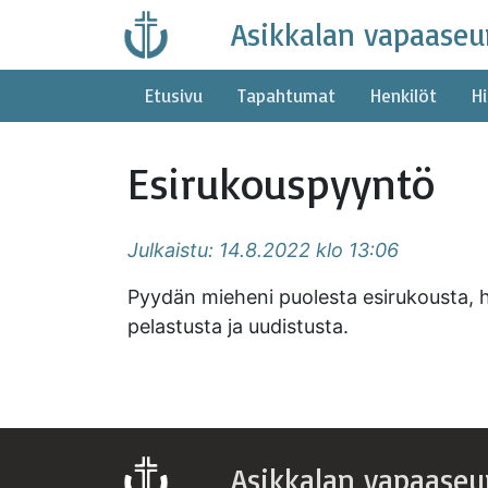
Skip
Asikkalan vapaaseu
to
content
Etusivu
Tapahtumat
Henkilöt
Hi
Esirukouspyyntö
Julkaistu: 14.8.2022 klo 13:06
Pyydän mieheni puolesta esirukousta, h
pelastusta ja uudistusta.
Asikkalan vapaaseu